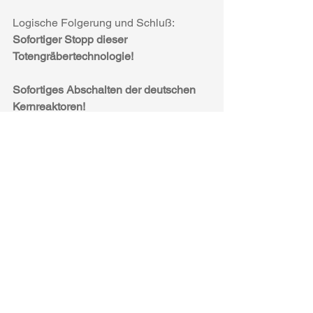
Logische Folgerung und Schluß:
Sofortiger Stopp dieser 
Totengräbertechnologie!
Sofortiges Abschalten der deutschen 
Kernreaktoren! 
In BW: sofortiges Abschalten des 
gefährlichen Kernkraftwerks von 
Neckarwestheim 2!
Aktuelles
Alle ansehen
Aktuelle Beiträge