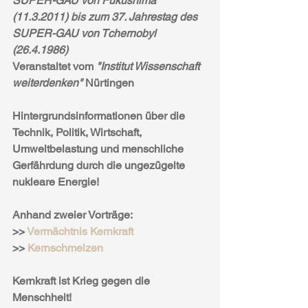
SUPER-GAU von Fukushima 
(11.3.2011) bis zum 37. Jahrestag des 
SUPER-GAU von Tchernobyl 
(26.4.1986)
Veranstaltet vom 
"Institut Wissenschaft 
weiterdenken" 
Nürtingen
Hintergrundsinformationen über die 
Technik, Politik, Wirtschaft, 
Umweltbelastung und menschliche  
Gerfährdung durch die ungezügelte 
nukleare Energie!
Anhand zweier Vorträge:
>> 
Vermächtnis Kernkraft
>> 
Kernschmelzen
Kernkraft ist Krieg gegen die 
Menschheit!