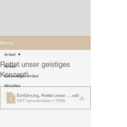
Beitrag
Artikel
Rettet unser geistiges
Artikel
Konzept!
Denk-weiter-Artikel
Aktuelles
Einführung, Rettet unser geistiges Konzept
.odt
ODT herunterladen • 75KB