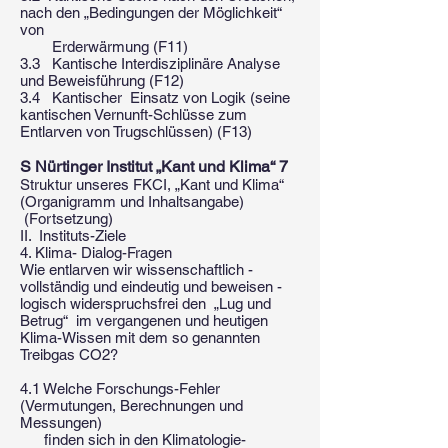
nach den „Bedingungen der Möglichkeit“
von
Erderwärmung (F11)
3.3 Kantische Interdisziplinäre Analyse
und Beweisführung (F12)
3.4 Kantischer Einsatz von Logik (seine
kantischen Vernunft-Schlüsse zum
Entlarven von Trugschlüssen) (F13)
S Nürtinger Institut „Kant und Klima“ 7
Struktur unseres FKCI, „Kant und Klima“
(Organigramm und Inhaltsangabe)
(Fortsetzung)
II. Instituts-Ziele
4. Klima- Dialog-Fragen
Wie entlarven wir wissenschaftlich -
vollständig und eindeutig und beweisen -
logisch widerspruchsfrei den „Lug und
Betrug“ im vergangenen und heutigen
Klima-Wissen mit dem so genannten
Treibgas CO2?
4.1 Welche Forschungs-Fehler
(Vermutungen, Berechnungen und
Messungen)
finden sich in den Klimatologie-