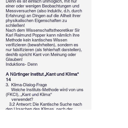
Denn es ist einfach unmöglich, mit nur
einer oder wenigen Beobachtungen und
Messversuchen (also induktiv, d.h. durch
Erfahrung) an Dingen auf die Allheit ihrer
physikalischen Eigenschaften zu
schließen!
Nach dem Wissenschaftstheoretiker Sir
Karl Raimund Popper kann nämlich ihre
Methode kein kantisches Wissen
verifizieren (bewahrheiten), sondern es
nur falsifizieren (als fehlerhaft darstellen),
deshlb spricht Kant von Meinung oder
Glauben!
Induktions- Denn
A Nürtinger Institut „Kant und Klima“
14
3. Klima-Dialog-Frage
Welche Instituts-Methode wird von uns
(FKCI), „Kant und Klima“
verwendet?
3.2 Antwort: Die Kantische Suche nach
den Ursachen des Klimas, nach der
Wechselwirkung von Materie und
Energien, nach den „Bedingungen der
Möglichkeit“ vom so genannten