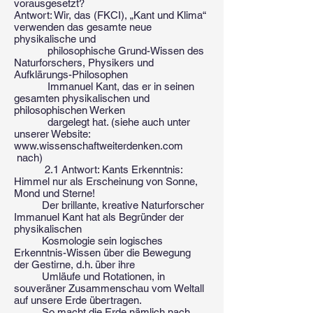
vorausgesetzt?
Antwort: Wir, das (FKCI), „Kant und Klima“
verwenden das gesamte neue
physikalische und
philosophische Grund-Wissen des
Naturforschers, Physikers und
Aufklärungs-Philosophen
Immanuel Kant, das er in seinen
gesamten physikalischen und
philosophischen Werken
dargelegt hat. (siehe auch unter
unserer Website:
www.wissenschaftweiterdenken.com
nach)
2.1 Antwort: Kants Erkenntnis:
Himmel nur als Erscheinung von Sonne,
Mond und Sterne!
Der brillante, kreative Naturforscher
Immanuel Kant hat als Begründer der
physikalischen
Kosmologie sein logisches
Erkenntnis-Wissen über die Bewegung
der Gestirne, d.h. über ihre
Umläufe und Rotationen, in
souveräner Zusammenschau vom Weltall
auf unsere Erde übertragen.
So macht die Erde nämlich nach