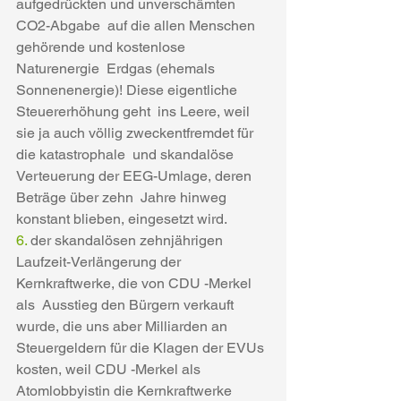
aufgedrückten und unverschämten 
CO2-Abgabe  auf die allen Menschen 
gehörende und kostenlose  
Naturenergie  Erdgas (ehemals 
Sonnenenergie)! Diese eigentliche 
Steuererhöhung geht  ins Leere, weil 
sie ja auch völlig zweckentfremdet für 
die katastrophale  und skandalöse 
Verteuerung der EEG-Umlage, deren 
Beträge über zehn  Jahre hinweg 
konstant blieben, eingesetzt wird.
6. 
der skandalösen zehnjährigen  
Laufzeit-Verlängerung der 
Kernkraftwerke, die von CDU -Merkel 
als  Ausstieg den Bürgern verkauft 
wurde, die uns aber Milliarden an  
Steuergeldern für die Klagen der EVUs 
kosten, weil CDU -Merkel als  
Atomlobbyistin die Kernkraftwerke 