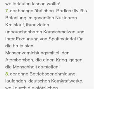
weiterlaufen lassen wollte!
7. 
der hochgefährlichen  Radioaktivitäts-
Belastung im gesamten Nuklearen 
Kreislauf, ihrer vielen  
unberechenbaren Kernschmelzen und 
ihrer Erzeugung von Spaltmaterial für  
die brutalsten 
Massenvernichtungsmittel, den 
Atombomben, die einen Krieg  gegen 
die Menschheit darstellen!
8. 
der ohne Betriebsgenehmigung 
laufenden  deutschen Kernkraftwerke, 
weil durch die plötzlichen  
Kernschmelz-Unfällen keine Vorsorge 
für ihren Betrieb gewährleistet ist.
9. 
der unvernünftigen 18-jährigen 
Laufzeit-Verlängerung von 
Kohlenkraftwerken der GroKo,  die 
hauptsächlich durch ihre massive 