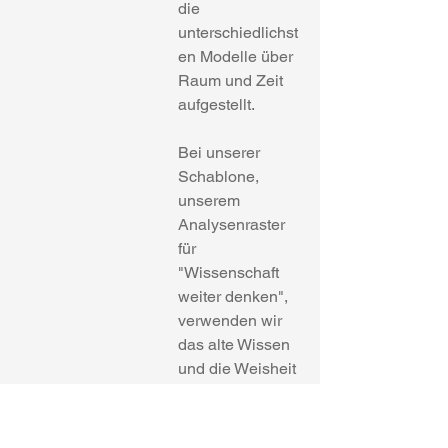
die 
unterschiedlichst
en Modelle über 
Raum und Zeit 
aufgestellt.
Bei unserer 
Schablone, 
unserem 
Analysenraster 
für 
"Wissenschaft 
weiter denken", 
verwenden wir 
das alte Wissen 
und die Weisheit 
der Philosophie. 
Wir benützen 
folgende fünf 