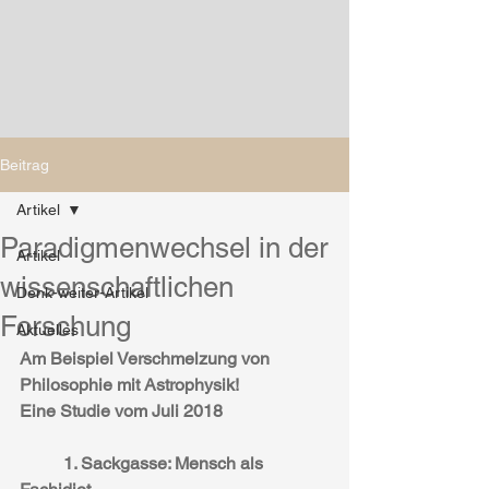
Beitrag
Artikel
Paradigmenwechsel in der
Artikel
wissenschaftlichen
Denk-weiter-Artikel
Forschung
Aktuelles
Am Beispiel Verschmelzung von 
Philosophie mit Astrophysik!
Eine Studie vom Juli 2018
1. Sackgasse: Mensch als 